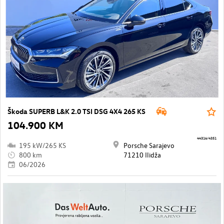
Škoda SUPERB L&K 2.0 TSI DSG 4X4 265 KS
104.900 KM
44316/4351
195 kW/265 KS
Porsche Sarajevo
800 km
71210 Ilidža
06/2026