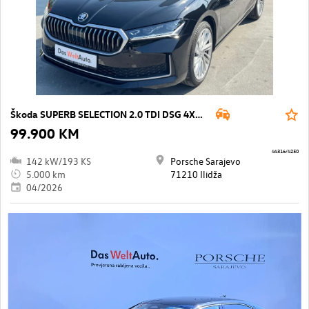
Škoda SUPERB SELECTION 2.0 TDI DSG 4X4 193 KS
99.900 KM
44316/4250
142 kW/193 KS
Porsche Sarajevo
5.000 km
71210 Ilidža
04/2026