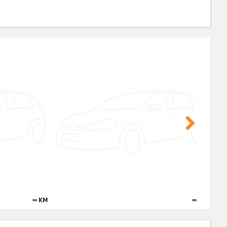
∞ KM
∞ KM