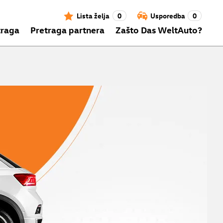
Lista želja
0
Usporedba
0
traga
Pretraga partnera
Zašto Das WeltAuto?