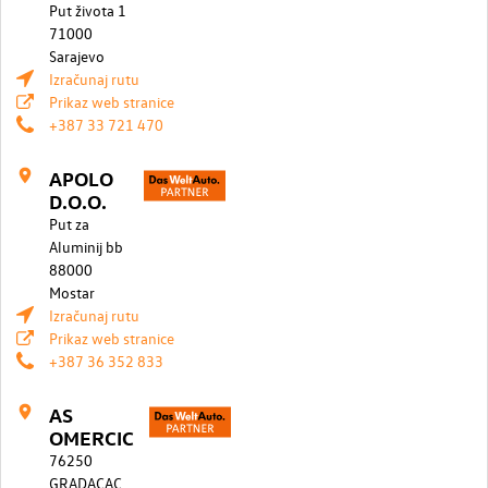
Put života 1
71000
Sarajevo
Izračunaj rutu
Prikaz web stranice
+387 33 721 470
APOLO
D.O.O.
Put za
Aluminij bb
88000
Mostar
Izračunaj rutu
Prikaz web stranice
+387 36 352 833
AS
OMERCIC
76250
GRADACAC