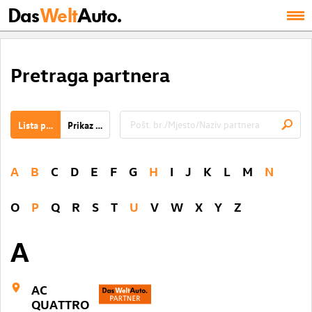
Das
Welt
Auto.
Pretraga partnera
Lista partnera
Prikaz karte
A
B
C
D
E
F
G
H
I
J
K
L
M
N
O
P
Q
R
S
T
U
V
W
X
Y
Z
A
AC
QUATTRO