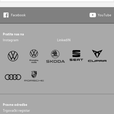
Facebook
YouTube
Pratite nas na
Instagram
LinkedIN
Pravne odredbe
Trgovački registar