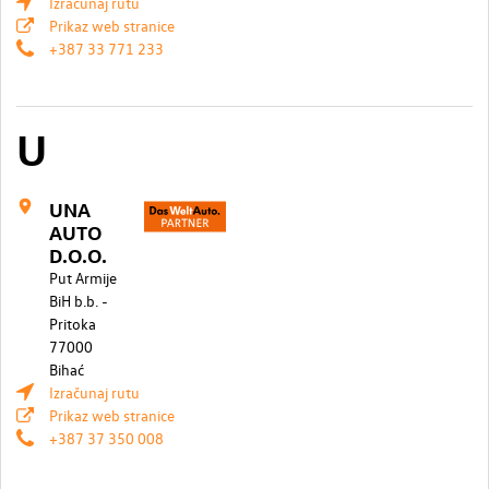
Izračunaj rutu
Prikaz web stranice
+387 33 771 233
U
UNA
AUTO
D.O.O.
Put Armije
BiH b.b. -
Pritoka
77000
Bihać
Izračunaj rutu
Prikaz web stranice
+387 37 350 008