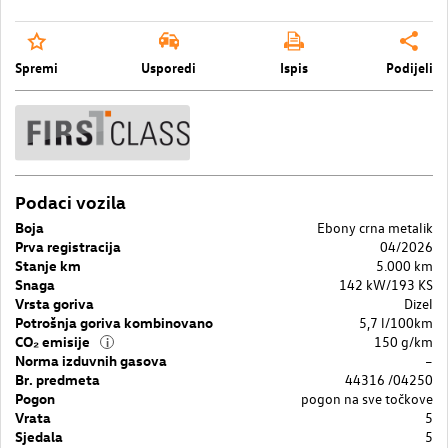
Spremi
Usporedi
Ispis
Podijeli
Podaci vozila
Boja
Ebony crna metalik
Prva registracija
04/2026
Stanje km
5.000 km
Snaga
142 kW/193 KS
Vrsta goriva
Dizel
Potrošnja goriva kombinovano
5,7 l/100km
CO₂ emisije
150 g/km
i
Norma izduvnih gasova
–
Br. predmeta
44316 /04250
Pogon
pogon na sve točkove
Vrata
5
Sjedala
5