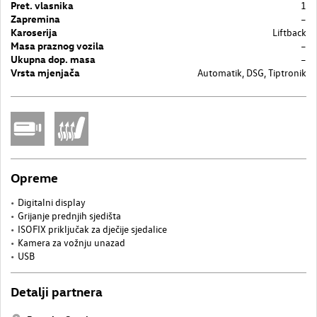
Pret. vlasnika
1
Zapremina
–
Karoserija
Liftback
Masa praznog vozila
–
Ukupna dop. masa
–
Vrsta mjenjača
Automatik, DSG, Tiptronik
Opreme
Digitalni display
Grijanje prednjih sjedišta
ISOFIX priključak za dječije sjedalice
Kamera za vožnju unazad
USB
Detalji partnera