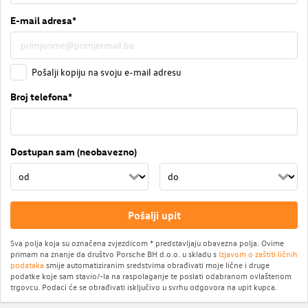
E-mail adresa*
Pošalji kopiju na svoju e-mail adresu
Broj telefona*
Dostupan sam (neobavezno)
Pošalji upit
Sva polja koja su označena zvjezdicom * predstavljaju obavezna polja. Ovime
primam na znanje da društvo Porsche BH d.o.o. u skladu s
Izjavom o zaštiti ličnih
podataka
smije automatiziranim sredstvima obrađivati moje lične i druge
podatke koje sam stavio/-la na raspolaganje te poslati odabranom ovlaštenom
trgovcu. Podaci će se obrađivati isključivo u svrhu odgovora na upit kupca.