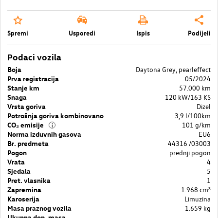
Spremi
Usporedi
Ispis
Podijeli
Podaci vozila
Boja
Daytona Grey, pearleffect
Prva registracija
05/2024
Stanje km
57.000 km
Snaga
120 kW/163 KS
Vrsta goriva
Dizel
Potrošnja goriva kombinovano
3,9 l/100km
CO₂ emisije
101 g/km
i
Norma izduvnih gasova
EU6
Br. predmeta
44316 /03003
Pogon
prednji pogon
Vrata
4
Sjedala
5
Pret. vlasnika
1
Zapremina
1.968 cm³
Karoserija
Limuzina
Masa praznog vozila
1.659 kg
Ukupna dop. masa
–