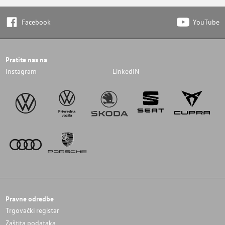
Facebook
YouTube
Pratite nas na
Instagram
LinkedIN
Pravne odredbe
Trgovački registar
Zaštita podataka