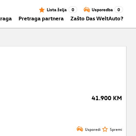
Lista želja
0
Usporedba
0
traga
Pretraga partnera
Zašto Das WeltAuto?
41.900 KM
Usporedi
Spremi