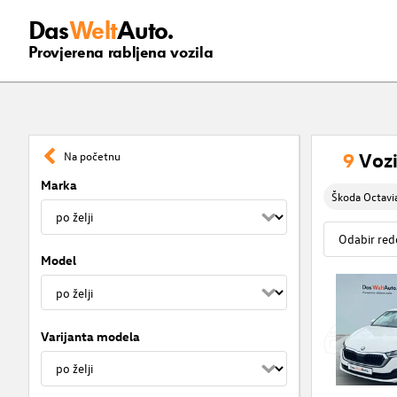
Das
Welt
Auto.
Provjerena rabljena vozila
9
Vozi
Na početnu
Marka
Škoda Octavi
Model
Varijanta modela