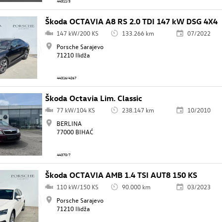
44311/3
Škoda OCTAVIA A8 RS 2.0 TDI 147 kW DSG 4X4
147 kW/200 KS
133.266 km
07/2022
Porsche Sarajevo
71210 Ilidža
44316/4267
Škoda Octavia Lim. Classic
77 kW/104 KS
238.147 km
10/2010
BERLINA
77000 BIHAĆ
44370/7
Škoda OCTAVIA AMB 1.4 TSI AUT8 150 KS
110 kW/150 KS
90.000 km
03/2023
Porsche Sarajevo
71210 Ilidža