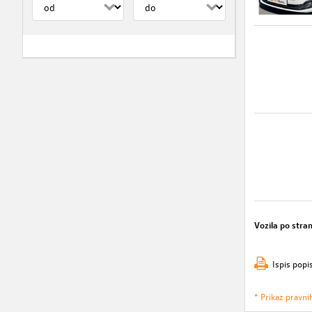
Vozila po stran
Ispis popi
* Prikaz pravni