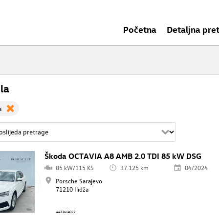
Početna
Detaljna pre
la
a
Škoda OCTAVIA A8 AMB 2.0 TDI 85 kW DSG
85 kW/115 KS
37.125 km
04/2024
Porsche Sarajevo
71210 Ilidža
44316/4027