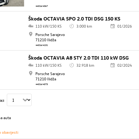
44316/4067
Škoda OCTAVIA SPO 2.0 TDI DSG 150 KS
110 kW/150 KS
3.000 km
01/2026
Porsche Sarajevo
71210 Ilidža
44316/4131
Škoda OCTAVIA A8 STY 2.0 TDI 110 kW DSG
110 kW/150 KS
32.918 km
02/2024
Porsche Sarajevo
71210 Ilidža
44316/4373
ici
sa auta
h obavijesti