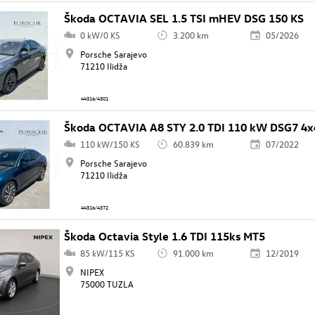
Škoda OCTAVIA SEL 1.5 TSI mHEV DSG 150 KS
0 kW/0 KS
3.200 km
05/2026
Porsche Sarajevo
71210 Ilidža
44316/4301
Škoda OCTAVIA A8 STY 2.0 TDI 110 kW DSG7 4x
110 kW/150 KS
60.839 km
07/2022
Porsche Sarajevo
71210 Ilidža
44316/4372
Škoda Octavia Style 1.6 TDI 115ks MT5
85 kW/115 KS
91.000 km
12/2019
NIPEX
75000 TUZLA