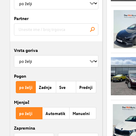
Partner
Vrsta goriva
Pogon
po želji
Zadnje
Sve
Prednji
Mjenjač
po želji
Automatik
Manuelni
Zapremina