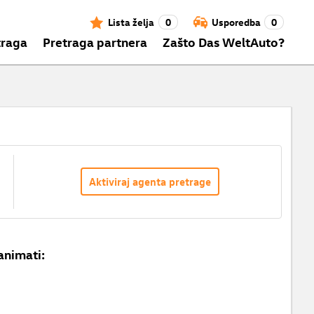
Lista želja
0
Usporedba
0
traga
Pretraga partnera
Zašto Das WeltAuto?
Aktiviraj agenta pretrage
animati: