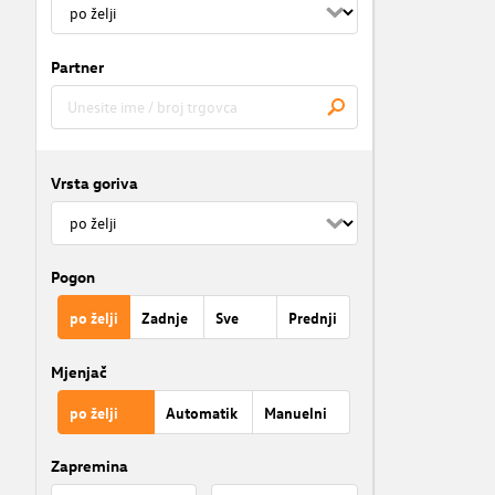
Partner
Vrsta goriva
Pogon
po želji
Zadnje
Sve
Prednji
Mjenjač
po želji
Automatik
Manuelni
Zapremina