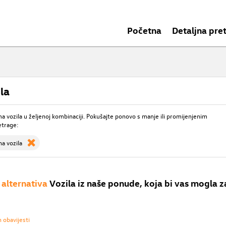
Početna
Detaljna pre
la
 vozila u željenoj kombinaciji. Pokušajte ponovo s manje ili promijenjenim
etrage:
a vozila
alternativa
Vozila iz naše ponude, koja bi vas mogla z
h obavijesti