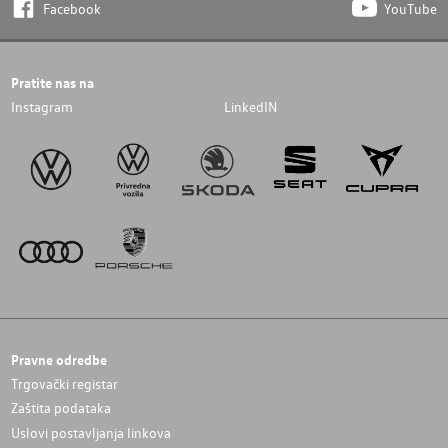
Facebook
YouTube
Pratite nas na
Instagram
LinkedIN
Pravne odredbe
Trgovački registar
Zaštita podataka
Uslovi postavljanja linkova