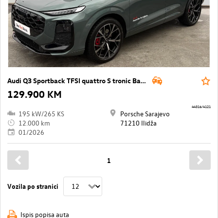
Audi Q3 Sportback TFSI quattro S tronic Basic
129.900 KM
44316/4121
195 kW/265 KS
Porsche Sarajevo
12.000 km
71210 Ilidža
01/2026
1
Vozila po stranici
Ispis popisa auta