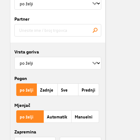
Partner
Vrsta goriva
Pogon
po želji
Zadnje
Sve
Prednji
Mjenjač
po želji
Automatik
Manuelni
Zapremina