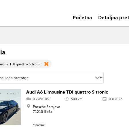
Početna
Detaljna pre
la
usine TDI quattro S tronic
Audi A6 Limousine TDI quattro S tronic
0 kW/0 KS
500 km
03/2026
Porsche Sarajevo
71210 Ilidža
44316/4232