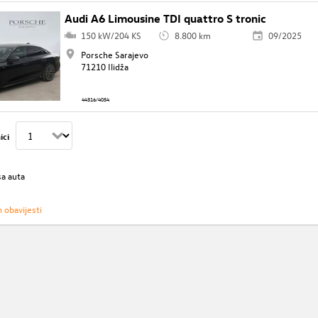
Audi A6 Limousine TDI quattro S tronic
150 kW/204 KS
8.800 km
09/2025
Porsche Sarajevo
71210 Ilidža
44316/4054
ici
sa auta
h obavijesti