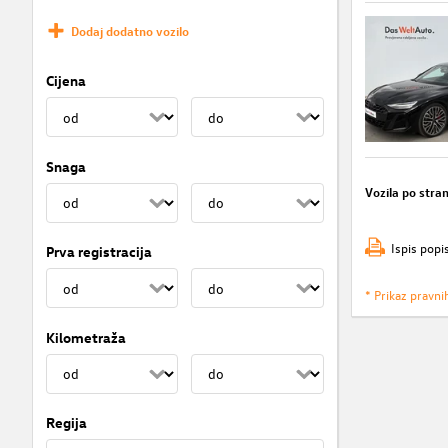
Dodaj dodatno vozilo
Cijena
Snaga
Vozila po stran
Ispis popi
Prva registracija
* Prikaz pravni
Kilometraža
Regija