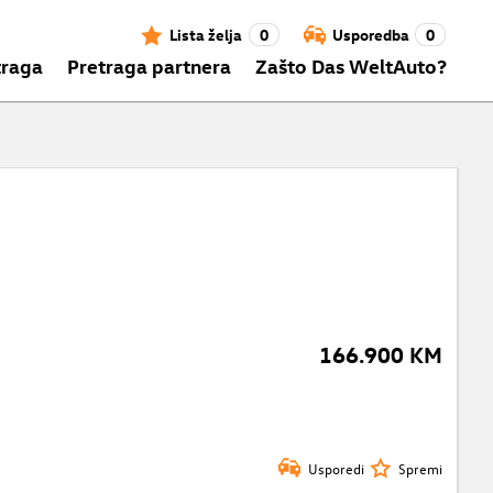
Lista želja
0
Usporedba
0
traga
Pretraga partnera
Zašto Das WeltAuto?
166.900 KM
Usporedi
Spremi