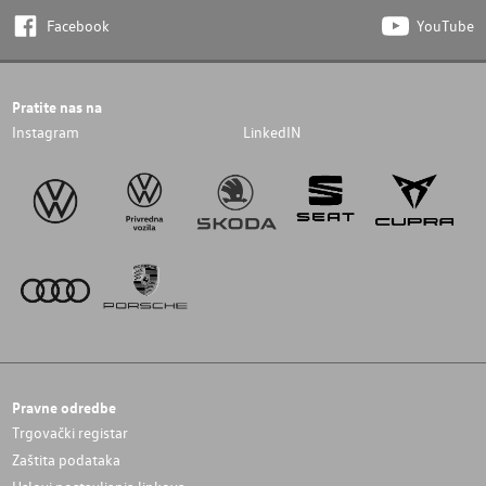
Facebook
YouTube
Pratite nas na
Instagram
LinkedIN
Pravne odredbe
Trgovački registar
Zaštita podataka