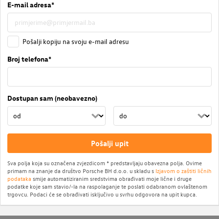
E-mail adresa*
Pošalji kopiju na svoju e-mail adresu
Broj telefona*
Dostupan sam (neobavezno)
Pošalji upit
Sva polja koja su označena zvjezdicom * predstavljaju obavezna polja. Ovime
primam na znanje da društvo Porsche BH d.o.o. u skladu s
Izjavom o zaštiti ličnih
podataka
smije automatiziranim sredstvima obrađivati moje lične i druge
podatke koje sam stavio/-la na raspolaganje te poslati odabranom ovlaštenom
trgovcu. Podaci će se obrađivati isključivo u svrhu odgovora na upit kupca.