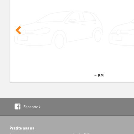
∞ KM
Facebook
Pratite nas na