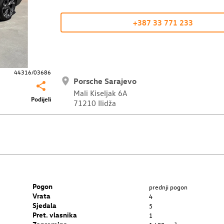
+387 33 771 233
44316/03686
Porsche Sarajevo
Mali Kiseljak 6A
Podijeli
71210 Ilidža
Pogon
prednji pogon
Vrata
4
Sjedala
5
Pret. vlasnika
1