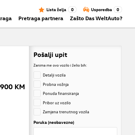
Lista želja
0
Usporedba
0
traga
Pretraga partnera
Zašto Das WeltAuto?
Pošalji upit
Zanima me ovo vozilo i želio bih:
Detalji vozila
Probna vožnja
.900 KM
Ponuda finansiranja
Pribor uz vozilo
Zamjena trenutnog vozila
Poruka (neobavezno)