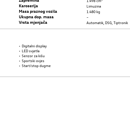
Zapremina
1.498 cm³
Karoserija
Limuzina
Masa praznog vozila
1.480 kg
Ukupna dop. masa
–
Vrsta mjenjača
Automatik, DSG, Tiptronik
Digitalni display
LED svjetla
Senzor za kišu
Sportski ovjes
Start/stop dugme