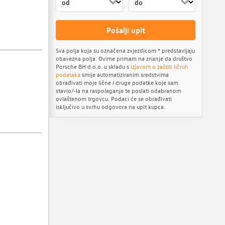
Pošalji upit
Sva polja koja su označena zvjezdicom * predstavljaju
obavezna polja. Ovime primam na znanje da društvo
Porsche BH d.o.o. u skladu s
Izjavom o zaštiti ličnih
podataka
smije automatiziranim sredstvima
obrađivati moje lične i druge podatke koje sam
stavio/-la na raspolaganje te poslati odabranom
ovlaštenom trgovcu. Podaci će se obrađivati
isključivo u svrhu odgovora na upit kupca.