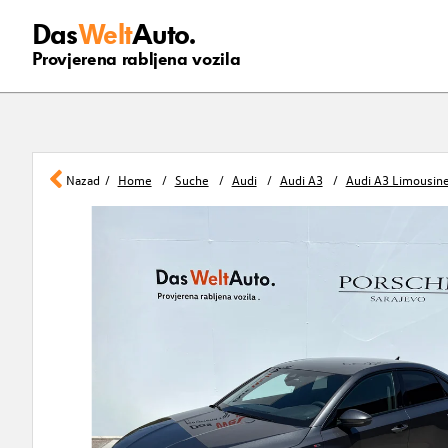
Das
Welt
Auto.
Provjerena rabljena vozila
Nazad
Home
Suche
Audi
Audi A3
Audi A3 Limousine 