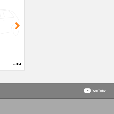
∞ KM
∞ KM
YouTube