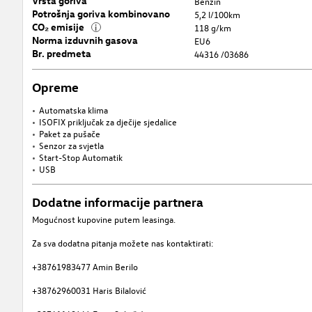
Vrsta goriva
Benzin
Potrošnja goriva kombinovano
5,2 l/100km
CO₂ emisije
i
118 g/km
Norma izduvnih gasova
EU6
Br. predmeta
44316 /03686
Opreme
Automatska klima
ISOFIX priključak za dječije sjedalice
Paket za pušače
Senzor za svjetla
Start-Stop Automatik
USB
Dodatne informacije partnera
Mogućnost kupovine putem leasinga.
Za sva dodatna pitanja možete nas kontaktirati:
+38761983477 Amin Berilo
+38762960031 Haris Bilalović