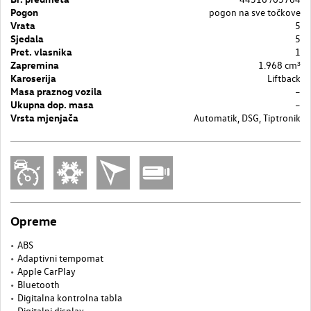
Pogon
pogon na sve točkove
Vrata
5
Sjedala
5
Pret. vlasnika
1
Zapremina
1.968 cm³
Karoserija
Liftback
Masa praznog vozila
–
Ukupna dop. masa
–
Vrsta mjenjača
Automatik, DSG, Tiptronik
Opreme
ABS
Adaptivni tempomat
Apple CarPlay
Bluetooth
Digitalna kontrolna tabla
Digitalni display