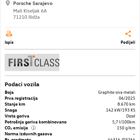
Porsche Sarajevo
Mali Kiseljak 6A
71210 Ilidža
Ispis
Podijeli
Podaci vozila
Boja
Graphite siva metali
Prva registracija
06/2025
Stanje km
8.670 km
Snaga
142 kW/193 KS
Vrsta goriva
Dizel
Potrošnja goriva kombinovano
5,7 l/100km
CO₂ emisije
150 g/km
i
Norma izduvnih gasova
–
Br. predmeta
44316 /03764