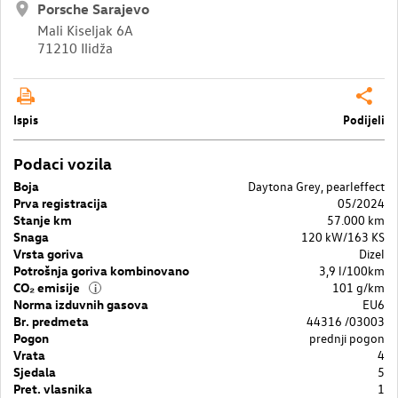
Porsche Sarajevo
Mali Kiseljak 6A
71210 Ilidža
Ispis
Podijeli
Podaci vozila
Boja
Daytona Grey, pearleffect
Prva registracija
05/2024
Stanje km
57.000 km
Snaga
120 kW/163 KS
Vrsta goriva
Dizel
Potrošnja goriva kombinovano
3,9 l/100km
CO₂ emisije
101 g/km
i
Norma izduvnih gasova
EU6
Br. predmeta
44316 /03003
Pogon
prednji pogon
Vrata
4
Sjedala
5
Pret. vlasnika
1