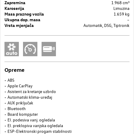
Zapremina
1.968 cm³
Karoserija
Limuzina
Masa praznog vozila
1.659 kg
Ukupna dop. masa
–
Vrsta mjenjača
Automatik, DSG, Tiptronik
Opreme
ABS
Apple CarPlay
Asistent za kretanje uzbrdo
Automatski klima-uređaj
AUX priključak
Bluetooth
Board kompjuter
El. podesiva vanj. ogledala
El. preklopiva vanjska ogledala
ESP-Elektronski progam stabilnosti