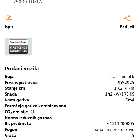
75000 TUZLA
Ispis
Podijeli
Podaci vozila
Boja
siva - metalik
Prva registracija
09/2024
Stanje km
19.244 km
Snaga
142 kW/193 KS
Vrsta goriva
Dizel
Potrošnja goriva kombinovano
–
CO₂ emisije
–
i
Norma izduvnih gasova
–
Br. predmeta
44311 /00004
Pogon
pogon na sve točkove
Vrata
5