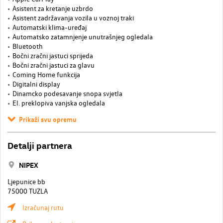
Asistent za kretanje uzbrdo
Asistent zadržavanja vozila u voznoj traki
Automatski klima-uređaj
Automatsko zatamnjenje unutrašnjeg ogledala
Bluetooth
Bočni zračni jastuci sprijeda
Bočni zračni jastuci za glavu
Coming Home funkcija
Digitalni display
Dinamcko podesavanje snopa svjetla
El. preklopiva vanjska ogledala
Prikaži svu opremu
Detalji partnera
NIPEX
Ljepunice bb
75000 TUZLA
Izračunaj rutu