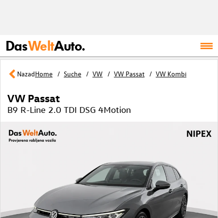
Das
Welt
Auto.
Nazad
Home
Suche
VW
VW Passat
VW Kombi
VW Passat
B9 R-Line 2.0 TDI DSG 4Motion