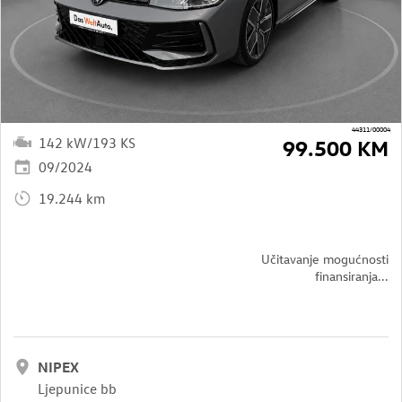
44311/00004
142 kW/193 KS
99.500 KM
09/2024
19.244 km
Učitavanje mogućnosti
finansiranja...
NIPEX
Ljepunice bb