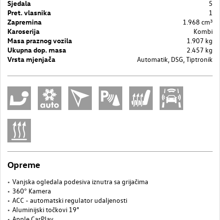
Sjedala
5
Pret. vlasnika
1
Zapremina
1.968 cm³
Karoserija
Kombi
Masa praznog vozila
1.907 kg
Ukupna dop. masa
2.457 kg
Vrsta mjenjača
Automatik, DSG, Tiptronik
Opreme
Vanjska ogledala podesiva iznutra sa grijačima
360° Kamera
ACC - automatski regulator udaljenosti
Aluminijski točkovi 19"
Apple CarPlay