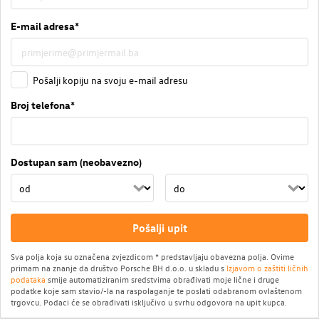
E-mail adresa*
Pošalji kopiju na svoju e-mail adresu
Broj telefona*
Dostupan sam (neobavezno)
Pošalji upit
Sva polja koja su označena zvjezdicom * predstavljaju obavezna polja. Ovime
primam na znanje da društvo Porsche BH d.o.o. u skladu s
Izjavom o zaštiti ličnih
podataka
smije automatiziranim sredstvima obrađivati moje lične i druge
podatke koje sam stavio/-la na raspolaganje te poslati odabranom ovlaštenom
trgovcu. Podaci će se obrađivati isključivo u svrhu odgovora na upit kupca.