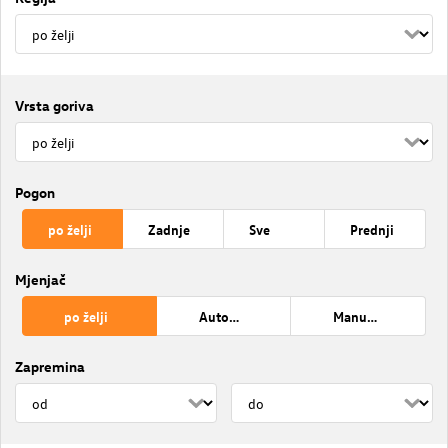
Vrsta goriva
Pogon
po želji
Zadnje
Sve
Prednji
Mjenjač
po želji
Automatik
Manuelni
Zapremina