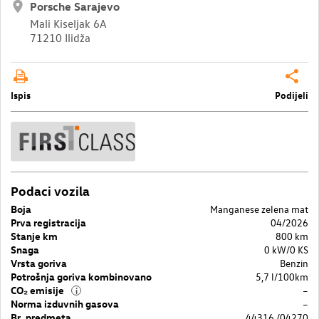
Porsche Sarajevo
Mali Kiseljak 6A
71210 Ilidža
Ispis
Podijeli
Podaci vozila
Boja
Manganese zelena mat
Prva registracija
04/2026
Stanje km
800 km
Snaga
0 kW/0 KS
Vrsta goriva
Benzin
Potrošnja goriva kombinovano
5,7 l/100km
CO₂ emisije
–
i
Norma izduvnih gasova
–
Br. predmeta
44316 /04270