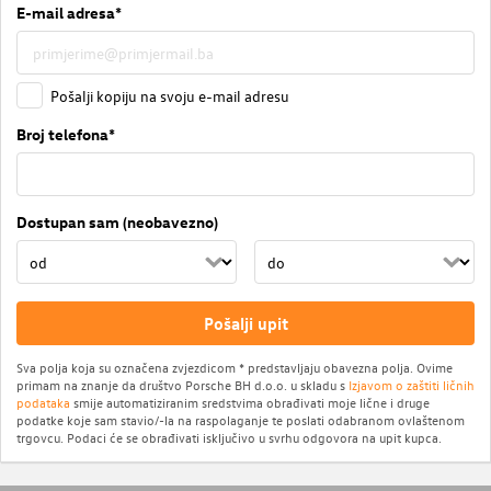
E-mail adresa*
Pošalji kopiju na svoju e-mail adresu
Broj telefona*
Dostupan sam (neobavezno)
Pošalji upit
Sva polja koja su označena zvjezdicom * predstavljaju obavezna polja. Ovime
primam na znanje da društvo Porsche BH d.o.o. u skladu s
Izjavom o zaštiti ličnih
podataka
smije automatiziranim sredstvima obrađivati moje lične i druge
podatke koje sam stavio/-la na raspolaganje te poslati odabranom ovlaštenom
trgovcu. Podaci će se obrađivati isključivo u svrhu odgovora na upit kupca.