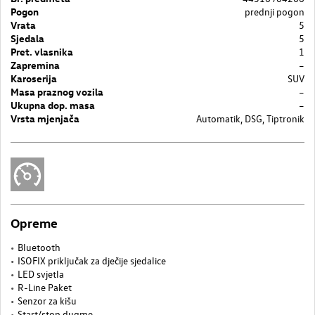
Pogon
prednji pogon
Vrata
5
Sjedala
5
Pret. vlasnika
1
Zapremina
–
Karoserija
SUV
Masa praznog vozila
–
Ukupna dop. masa
–
Vrsta mjenjača
Automatik, DSG, Tiptronik
Opreme
Bluetooth
ISOFIX priključak za dječije sjedalice
LED svjetla
R-Line Paket
Senzor za kišu
Start/stop dugme