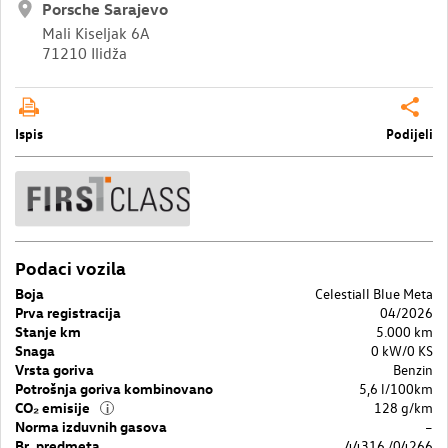
Porsche Sarajevo
Mali Kiseljak 6A
71210 Ilidža
Ispis
Podijeli
Podaci vozila
Boja
Celestiall Blue Meta
Prva registracija
04/2026
Stanje km
5.000 km
Snaga
0 kW/0 KS
Vrsta goriva
Benzin
Potrošnja goriva kombinovano
5,6 l/100km
CO₂ emisije
128 g/km
i
Norma izduvnih gasova
–
Br. predmeta
44316 /04266